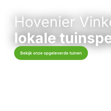
Tuinonderhoud
Hovenier Vink
lokale tuinspe
Bekijk onze opgeleverde tuinen