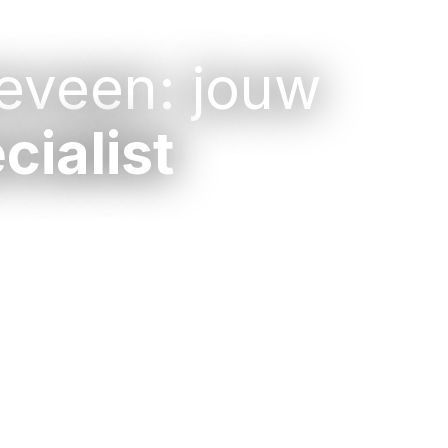
Tuinontwerp & realisatie
Overkappingen
Zakelijk 
eveen: jouw
cialist