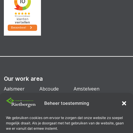
Our work area
Aalsmeer
Abcoude
Amstelveen
Amsterdam
Badhoevedorp
Diemen
Beheer toestemming
Duivendrecht
Mijdrecht
We gebruiken cookies om ervoor te zorgen dat onze website zo soepel
Ouderkerk a/d Amstel
Uithoorn
mogelijk draait. Als je doorgaat met het gebruiken van de website, gaan
we er vanuit dat ermee instemt.