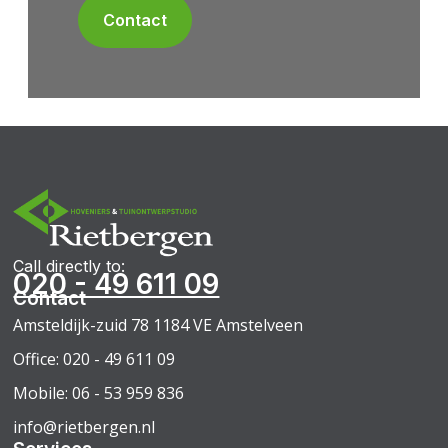
Contact
Call directly to:
020 - 49 611 09
Contact
Amsteldijk-zuid 78 1184 VE Amstelveen
Office: 020 - 49 611 09
Mobile: 06 - 53 959 836
info@rietbergen.nl